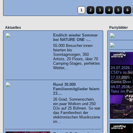
1
2
3
4
5
6
Aktuelles
Partybilder
Endlich wieder Sommer
bei NATURE ONE -...
55.000 Besucher:innen
feierten bis
Sonntagmorgen, 350
Artists, 20 Floors, über 70
Camping-Stages, perfektes
Wetter,...
24.07.2026 
CSD's in S
17.07.2026 
Game Over 
Rund 30.000
04.07.2026 
Familienmitglieder feiern
Tanz im Par
23....
26 Grad, Sonnenschein,
ein paar Wolken und 250
DJs auf 25 Bühnen. So war
das Familienfest der
elektronischen Musikszene
im...