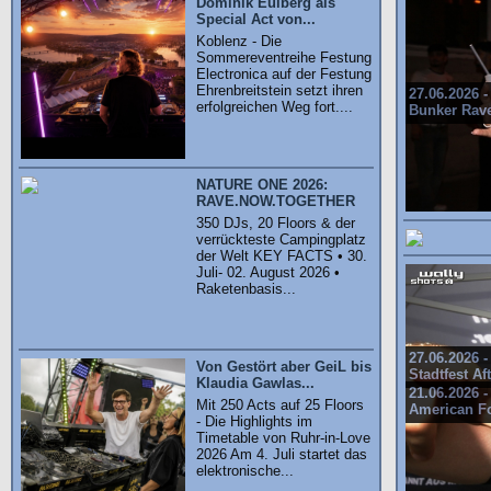
Dominik Eulberg als
Special Act von...
Koblenz - Die
Sommereventreihe Festung
Electronica auf der Festung
Ehrenbreitstein setzt ihren
27.06.2026 -
erfolgreichen Weg fort....
Bunker Rav
NATURE ONE 2026:
RAVE.NOW.TOGETHER
350 DJs, 20 Floors & der
verrückteste Campingplatz
der Welt KEY FACTS • 30.
Juli- 02. August 2026 •
Raketenbasis...
27.06.2026 -
Von Gestört aber GeiL bis
Stadtfest Af
Klaudia Gawlas...
21.06.2026 -
Mit 250 Acts auf 25 Floors
American Fo
- Die Highlights im
Timetable von Ruhr-in-Love
2026 Am 4. Juli startet das
elektronische...