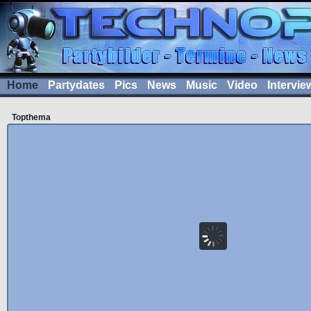
Home
Partydates
Pics
News
Music
Video
Intervie
Topthema