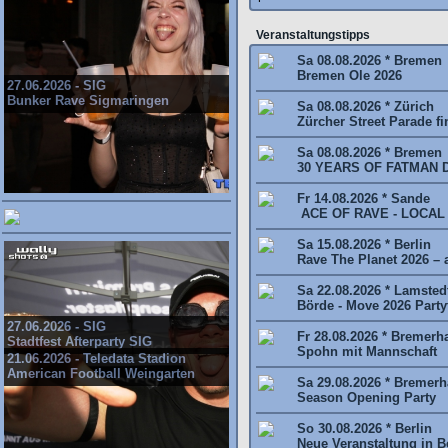
Veranstaltungstipps
Sa 08.08.2026 * Bremen
Bremen Ole 2026
27.06.2026 - SIG
Bunker Rave Sigmaringen
Sa 08.08.2026 * Zürich
Zürcher Street Parade fin
Sa 08.08.2026 * Bremen
30 YEARS OF FATMAN 
Fr 14.08.2026 * Sande
ACE OF RAVE - LOCAL
Sa 15.08.2026 * Berlin
Rave The Planet 2026 – al
Sa 22.08.2026 * Lamsted
Börde - Move 2026 Partyt
27.06.2026 - SIG
Fr 28.08.2026 * Bremerh
Stadtfest Afterparty SIG
Spohn mit Mannschaft
21.06.2026 - Teledata Stadion
American Football Weingarten
Sa 29.08.2026 * Bremer
Season Opening Party
So 30.08.2026 * Berlin
Neue Veranstaltung in Be