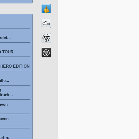
det...
D TOUR
 HERO EDITION
le...
t
ruck...
aven
haven
rlin: