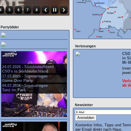
4
5
6
7
8
Partybilder
Verlosungen
CSD 
in S
Mi 0
24.07.2026 - Süddeutschland
Inne
CSD's in Süddeutschland
jewei
17.07.2026 - Sigmaringen
Game Over Party
Verl
ab d
04.07.2026 - Sigmaringen
Tanz im Park
Newsletter
Kostenlos Infos, Tipps und Term
per Email direkt nach Haus.