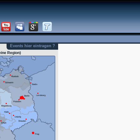
Events hier eintragen ?
eine Region)