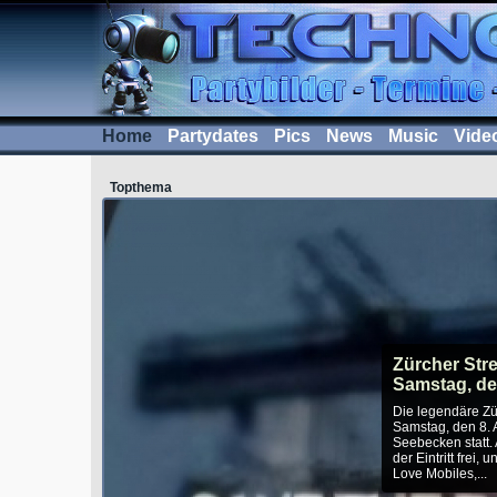
Home
Partydates
Pics
News
Music
Vide
Topthema
Zürcher Stre
Samstag, de
Die legendäre Zü
Samstag, den 8. 
Seebecken statt. 
der Eintritt frei,
Love Mobiles,...