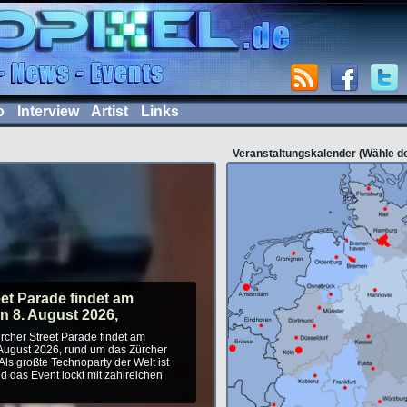
o
Interview
Artist
Links
Veranstaltungskalender (Wähle d
et Parade findet am
n 8. August 2026,
rcher Street Parade findet am
August 2026, rund um das Zürcher
Als großte Technoparty der Welt ist
 und das Event lockt mit zahlreichen