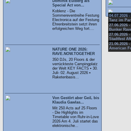
Dominik Eulberg als
Special Act von...
Koblenz - Die
Sommereventreihe Festung
04.07.2026 
Electronica auf der Festung
Tanz im Par
Ehrenbreitstein setzt ihren
27.06.2026 -
erfolgreichen Weg fort....
Bunker Rav
27.06.2026 -
Stadtfest Af
21.06.2026 -
American Fo
NATURE ONE 2026:
RAVE.NOW.TOGETHER
350 DJs, 20 Floors & der
verrückteste Campingplatz
der Welt KEY FACTS • 30.
Juli- 02. August 2026 •
Raketenbasis...
Von Gestört aber GeiL bis
Klaudia Gawlas...
Mit 250 Acts auf 25 Floors
- Die Highlights im
Timetable von Ruhr-in-Love
2026 Am 4. Juli startet das
elektronische...