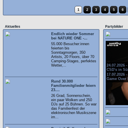
1
2
3
4
5
6
Aktuelles
Partybilder
Endlich wieder Sommer
bei NATURE ONE -...
55.000 Besucher:innen
feierten bis
Sonntagmorgen, 350
Artists, 20 Floors, über 70
Camping-Stages, perfektes
Wetter,...
24.07.2026 
CSD's in S
17.07.2026 
Game Over 
Rund 30.000
Familienmitglieder feiern
23....
26 Grad, Sonnenschein,
ein paar Wolken und 250
DJs auf 25 Bühnen. So war
das Familienfest der
elektronischen Musikszene
im...