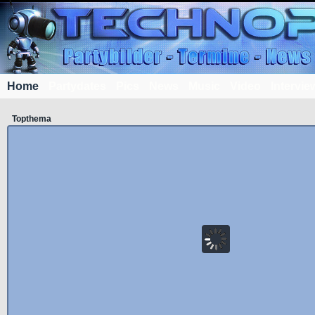
Home
Partydates
Pics
News
Music
Video
Intervie
Topthema