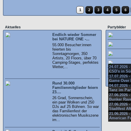
1
2
3
4
5
6
Aktuelles
Partybilder
Endlich wieder Sommer
bei NATURE ONE -...
55.000 Besucher:innen
feierten bis
Sonntagmorgen, 350
Artists, 20 Floors, über 70
Camping-Stages, perfektes
Wetter,...
24.07.2026 
CSD's in S
17.07.2026 
Game Over 
Rund 30.000
04.07.2026 
Familienmitglieder feiern
Tanz im Par
23....
27.06.2026 -
26 Grad, Sonnenschein,
Bunker Rav
ein paar Wolken und 250
27.06.2026 -
DJs auf 25 Bühnen. So war
Stadtfest Af
das Familienfest der
21.06.2026 -
elektronischen Musikszene
American Fo
im...