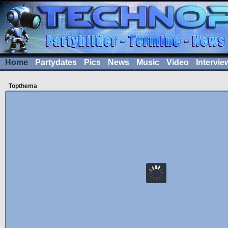
Home
Partydates
Pics
News
Music
Video
Intervie
Topthema