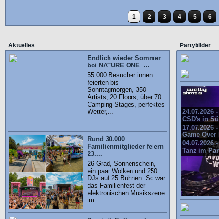
1
2
3
4
5
6
Aktuelles
Partybilder
Endlich wieder Sommer
bei NATURE ONE -...
55.000 Besucher:innen
feierten bis
Sonntagmorgen, 350
Artists, 20 Floors, über 70
Camping-Stages, perfektes
Wetter,...
24.07.2026 
CSD's in S
17.07.2026 
Game Over 
Rund 30.000
04.07.2026 
Familienmitglieder feiern
Tanz im Par
23....
26 Grad, Sonnenschein,
ein paar Wolken und 250
DJs auf 25 Bühnen. So war
das Familienfest der
elektronischen Musikszene
im...