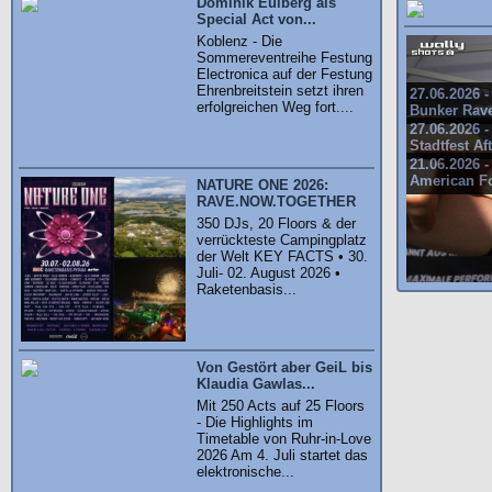
Dominik Eulberg als
Special Act von...
Koblenz - Die
Sommereventreihe Festung
Electronica auf der Festung
Ehrenbreitstein setzt ihren
27.06.2026 -
erfolgreichen Weg fort....
Bunker Rav
27.06.2026 -
Stadtfest Af
21.06.2026 -
American Fo
NATURE ONE 2026:
RAVE.NOW.TOGETHER
350 DJs, 20 Floors & der
verrückteste Campingplatz
der Welt KEY FACTS • 30.
Juli- 02. August 2026 •
Raketenbasis...
Von Gestört aber GeiL bis
Klaudia Gawlas...
Mit 250 Acts auf 25 Floors
- Die Highlights im
Timetable von Ruhr-in-Love
2026 Am 4. Juli startet das
elektronische...