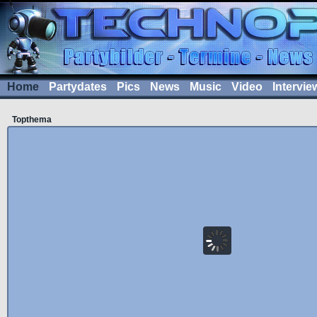
Home
Partydates
Pics
News
Music
Video
Intervie
Topthema