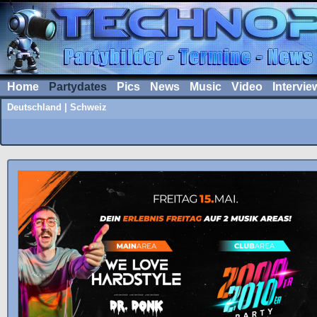
Home
Partydates
Pics
News
Music
Video
Intervie
Deutschland
|
Schweiz