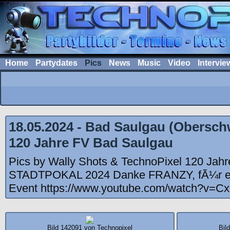
Home
Partydates
Pics
News
Music
Video
Intervie
18.05.2024 - Bad Saulgau (Obersc
120 Jahre FV Bad Saulgau
Pics by Wally Shots & TechnoPixel 120 Jah
STADTPOKAL 2024 Danke FRANZY, fÃ¼r ei
Event https://www.youtube.com/watch?v=Cx
Bild 142091 von Technopixel
Bil