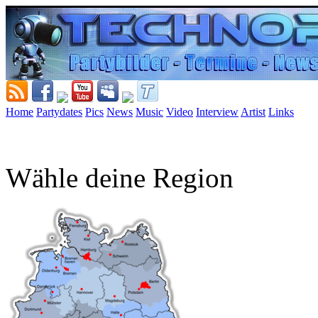
Home
Partydates
Pics
News
Music
Video
Interview
Artist
Links
Wähle deine Region