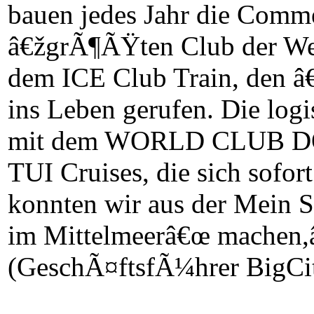
bauen jedes Jahr die Comm
â€žgrÃ¶ÃŸten Club der We
dem ICE Club Train, den â
ins Leben gerufen. Die log
mit dem WORLD CLUB DOM
TUI Cruises, die sich sofor
konnten wir aus der Mein 
im Mittelmeerâ€œ machen,â
(GeschÃ¤ftsfÃ¼hrer BigCi