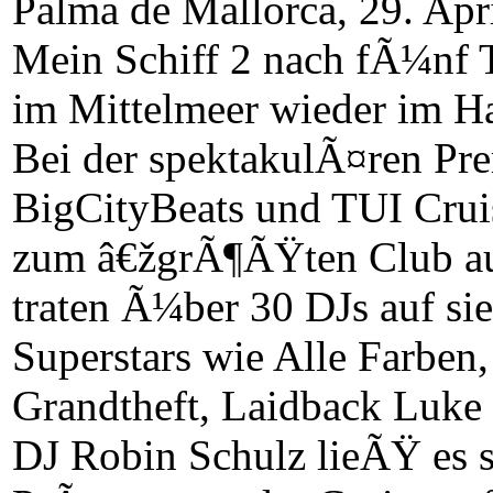
Palma de Mallorca, 29. Apr
Mein Schiff 2 nach fÃ¼
im Mittelmeer wieder im H
Bei der spektakulÃ¤ren Pre
BigCityBeats und TUI Cruis
zum â€žgrÃ¶ÃŸten Club a
traten Ã¼ber 30 DJs auf sie
Superstars wie Alle Farben
Grandtheft, Laidback Luke
DJ Robin Schulz lieÃŸ es s