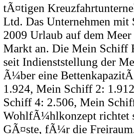
tÃ¤tigen Kreuzfahrtuntern
Ltd. Das Unternehmen mit S
2009 Urlaub auf dem Meer 
Markt an. Die Mein Schiff 
seit Indienststellung der 
Ã¼ber eine BettenkapazitÃ¤
1.924, Mein Schiff 2: 1.91
Schiff 4: 2.506, Mein Schif
WohlfÃ¼hlkonzept richtet s
GÃ¤ste, fÃ¼r die Freirau