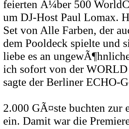
feierten Ã¼ber 500 WorldC
um DJ-Host Paul Lomax. H
Set von Alle Farben, der a
dem Pooldeck spielte und si
liebe es an ungewÃ¶hnlich
ich sofort von der WORL
sagte der Berliner ECHO-G
2.000 GÃ¤ste buchten z
ein. Damit war die Premie