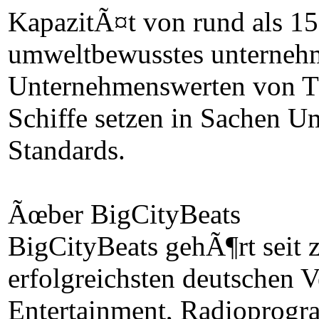
KapazitÃ¤t von rund als 15
umweltbewusstes unternehm
Unternehmenswerten von TU
Schiffe setzen in Sachen U
Standards.
Ãœber BigCityBeats
BigCityBeats gehÃ¶rt seit 
erfolgreichsten deutschen 
Entertainment, Radioprogra