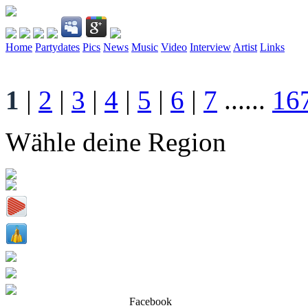
Home
Partydates
Pics
News
Music
Video
Interview
Artist
Links
1
|
2
|
3
|
4
|
5
|
6
|
7
......
16
Wähle deine Region
Facebook