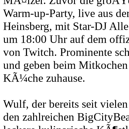
MÃ¤lzer. Zuvor die groÃŸ
Warm-up-Party, live aus d
Heinsberg, mit Star-DJ Alle
um 18:00 Uhr auf dem offi
von Twitch. Prominente scha
und geben beim Mitkochen g
KÃ¼che zuhause.
Wulf, der bereits seit viel
den zahlreichen BigCityBe