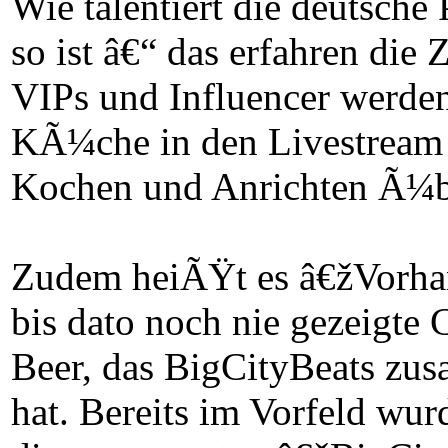
Wie talentiert die deutsch
so ist â€“ das erfahren die
VIPs und Influencer werden 
KÃ¼che in den Livestream i
Kochen und Anrichten Ã¼be
Zudem heiÃŸt es â€žVorha
bis dato noch nie gezeigte
Beer, das BigCityBeats z
hat. Bereits im Vorfeld wu