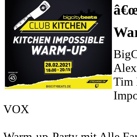
â€œ
War
BigC
Alex
Tim 
Impo
VOX
Warm-up-Party mit Alle Fa