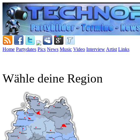
Home
Partydates
Pics
News
Music
Video
Interview
Artist
Links
Wähle deine Region