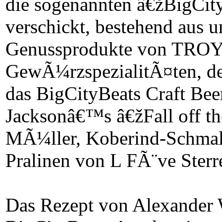
die sogenannten â€žBigCi
verschickt, bestehend aus 
Genussprodukte von TROY
GewÃ¼rzspezialitÃ¤ten, de
das BigCityBeats Craft Be
Jacksonâ€™s â€žFall off t
MÃ¼ller, Koberind-Schmal
Pralinen von L FÃ¨ve Ster
Das Rezept von Alexander W