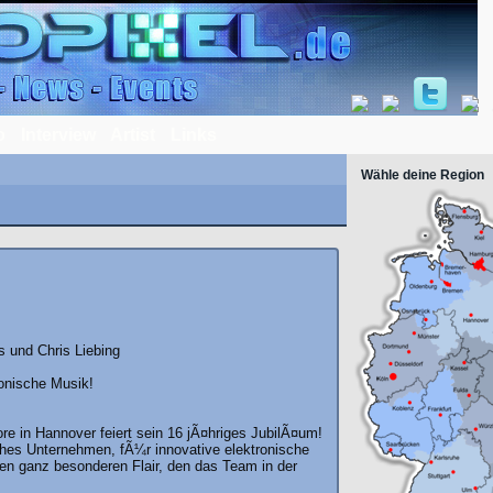
o
Interview
Artist
Links
Wähle deine Region
s und Chris Liebing
ronische Musik!
re in Hannover feiert sein 16 jÃ¤hriges JubilÃ¤um!
iches Unternehmen, fÃ¼r innovative elektronische
 den ganz besonderen Flair, den das Team in der