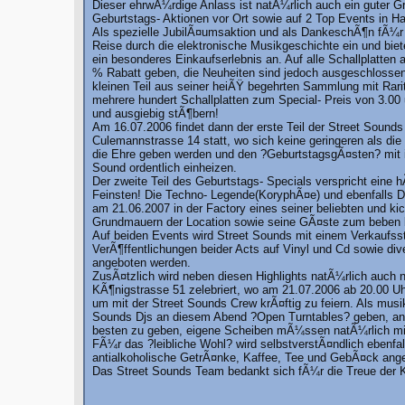
Dieser ehrwÃ¼rdige Anlass ist natÃ¼rlich auch ein guter Gr
Geburtstags- Aktionen vor Ort sowie auf 2 Top Events in H
Als spezielle JubilÃ¤umsaktion und als DankeschÃ¶n fÃ¼r 
Reise durch die elektronische Musikgeschichte ein und bi
ein besonderes Einkaufserlebnis an. Auf alle Schallplatte
% Rabatt geben, die Neuheiten sind jedoch ausgeschlossen
kleinen Teil aus seiner heiÃŸ begehrten Sammlung mit Rarit
mehrere hundert Schallplatten zum Special- Preis von 3.0
und ausgiebig stÃ¶bern!
Am 16.07.2006 findet dann der erste Teil der Street Soun
Culemannstrasse 14 statt, wo sich keine geringeren als d
die Ehre geben werden und den ?GeburtstagsgÃ¤sten? mit ih
Sound ordentlich einheizen.
Der zweite Teil des Geburtstags- Specials verspricht eine 
Feinsten! Die Techno- Legende(KoryphÃ¤e) und ebenfalls D
am 21.06.2007 in der Factory eines seiner beliebten und 
Grundmauern der Location sowie seine GÃ¤ste zum beben 
Auf beiden Events wird Street Sounds mit einem Verkaufsst
VerÃ¶ffentlichungen beider Acts auf Vinyl und Cd sowie di
angeboten werden.
ZusÃ¤tzlich wird neben diesen Highlights natÃ¼rlich auch 
KÃ¶nigstrasse 51 zelebriert, wo am 21.07.2006 ab 20.00 Uhr 
um mit der Street Sounds Crew krÃ¤ftig zu feiern. Als mus
Sounds Djs an diesem Abend ?Open Turntables? geben, an d
besten zu geben, eigene Scheiben mÃ¼ssen natÃ¼rlich mi
FÃ¼r das ?leibliche Wohl? wird selbstverstÃ¤ndlich ebenfal
antialkoholische GetrÃ¤nke, Kaffee, Tee und GebÃ¤ck ang
Das Street Sounds Team bedankt sich fÃ¼r die Treue der K