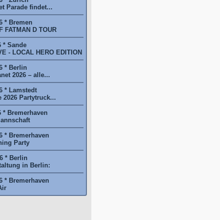
t Parade findet...
6 * Bremen
F FATMAN D TOUR
6 * Sande
E - LOCAL HERO EDITION
 * Berlin
et 2026 – alle...
6 * Lamstedt
2026 Partytruck...
6 * Bremerhaven
annschaft
6 * Bremerhaven
ing Party
 * Berlin
ltung in Berlin:
6 * Bremerhaven
ir