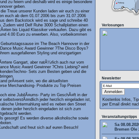
und zu feiern und deshalb wird es einige besondere
annover geben.
die Treue unserer Kunden laden wir euch zu einer
eten euch ab dem 01.07.2006 bis zum 31.07.2006
n aus dem Backstock wird es sage und schreibe 40
. Zudem wird Delf Ruhe 3000 Schallplatten einen
Verlosungen
Ã¤ten bis Liquid Klassiker verkaufen. Dazu gibt es
0 und 4.00 Euro zu erwerben. Also, vorbeikommen
ds Geburtstagssause im The Beach Hannover in der
ie Dance Music Award Gewinner ?The Disco Boys?
rem ausgefallenen Styling und einzigartigen
hÃ¤rtere Gangart, aber natÃ¼rlich auch nur vom
ance Music Award Gewinner ?Chris Liebing? wird
kickendenTechno- Sets zum Besten geben und die
bringen.
Newsletter
and prÃ¤sent sein, wo die aktuellsten
verse Merchandising- Produkte zu Top Preisen
noch eine JubilÃ¤ums- Party im GeschÃ¤ft in der
selbstverstÃ¤ndlich jeder herzlich eingeladen ist,
Kostenlos Infos, Ti
ikalische Untermahlung wird es neben den Street
per Email direkt na
enen jeder herzlich eingeladen ist sich zum
tgebracht werden.
Veranstaltungstipps
ls gesorgt! Es werden diverse alkoholische sowie
eboten.
Sa 08.08.202
undschaft und freut sich auf euren Besuch!
Bremen Ole 
Sa 08.08.202