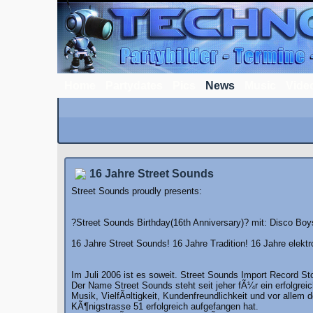
Home
Partydates
Pics
News
Music
Vide
16 Jahre Street Sounds
Street Sounds proudly presents:
?Street Sounds Birthday(16th Anniversary)? mit: Disco Boy
16 Jahre Street Sounds! 16 Jahre Tradition! 16 Jahre elekt
Im Juli 2006 ist es soweit. Street Sounds Import Record Sto
Der Name Street Sounds steht seit jeher fÃ¼r ein erfolgre
Musik, VielfÃ¤ltigkeit, Kundenfreundlichkeit und vor allem
KÃ¶nigstrasse 51 erfolgreich aufgefangen hat.