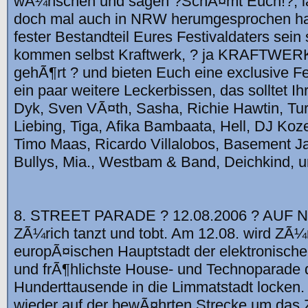
wÃ¼nschen und sagen ?SchÃ¤mt Euch!?, 
doch mal auch in NRW herumgesprochen h
fester Bestandteil Eures Festivaldaters sein
kommen selbst Kraftwerk, ? ja KRAFTWERK -
gehÃ¶rt ? und bieten Euch eine exclusive Fe
ein paar weitere Leckerbissen, das solltet Ih
Dyk, Sven VÃ¤th, Sasha, Richie Hawtin, Tur
Liebing, Tiga, Afika Bambaata, Hell, DJ Koze
Timo Maas, Ricardo Villalobos, Basement Ja
Bullys, Mia., Westbam & Band, Deichkind, 
8. STREET PARADE ? 12.08.2006 ? AUF
ZÃ¼rich tanzt und tobt. Am 12.08. wird ZÃ¼r
europÃ¤ischen Hauptstadt der elektronischen
und frÃ¶hlichste House- und Technoparade d
Hunderttausende in die Limmatstadt locken.
wieder auf der bewÃ¤hrten Strecke um da