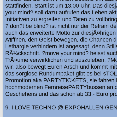
stattfinden. Start ist um 13.00 Uhr. Das die
your mind? soll dazu aufrufen das Leben akti
Initiativen zu ergreifen und Taten zu vollbr
? don?t be blind? ist nicht nur der Refrain d
auch das erweiterte Motto zur diesjÃ¤hrigen
Ã¶ffnen, den Geist bewegen, die Chancen 
Lethargie verhindern ist angesagt, denn Stil
RÃ¼ckschritt. ?move your mind? heisst auch
TrÃ¤ume verwirklichen und auszuleben. ?M
wir, also bewegt Euren Arsch und kommt mi
das sorglose Rundumpaket gibt es bei sT
Promotion aka PARTYTICKETS, sie fahren E
hochmodernen FernreisePARTYbussen an d
Geschehens und das schon ab 33,- Euro pr
9. I LOVE TECHNO @ EXPOHALLEN GEN