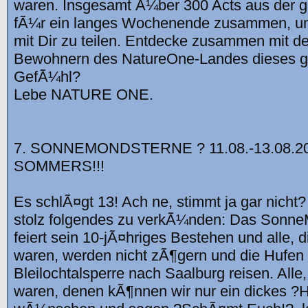
waren. Insgesamt Ã¼ber 300 Acts aus der
fÃ¼r ein langes Wochenende zusammen, um
mit Dir zu teilen. Entdecke zusammen mit d
Bewohnern des NatureOne-Landes dieses g
GefÃ¼hl?
Lebe NATURE ONE.
7. SONNEMONDSTERNE ? 11.08.-13.08.20
SOMMERS!!!
Es schlÃ¤gt 13! Ach ne, stimmt ja gar nicht
stolz folgendes zu verkÃ¼nden: Das Sonne
feiert sein 10-jÃ¤hriges Bestehen und alle, 
waren, werden nicht zÃ¶gern und die Hufen
Bleilochtalsperre nach Saalburg reisen. Alle,
waren, denen kÃ¶nnen wir nur ein dickes ?H