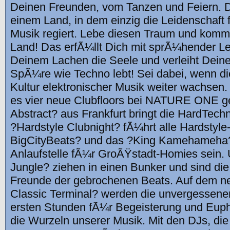
Deinen Freunden, vom Tanzen und Feiern. 
einem Land, in dem einzig die Leidenschaft 
Musik regiert. Lebe diesen Traum und komm
Land! Das erfÃ¼llt Dich mit sprÃ¼hender Lei
Deinem Lachen die Seele und verleiht Dei
SpÃ¼re wie Techno lebt! Sei dabei, wenn di
Kultur elektronischer Musik weiter wachsen
es vier neue Clubfloors bei NATURE ONE 
Abstract? aus Frankfurt bringt die HardTec
?Hardstyle Clubnight? fÃ¼hrt alle Hardstyl
BigCityBeats? und das ?King Kamehameha?
Anlaufstelle fÃ¼r GroÃŸstadt-Homies sein.
Jungle? ziehen in einen Bunker und sind di
Freunde der gebrochenen Beats. Auf dem n
Classic Terminal? werden die unvergessen
ersten Stunden fÃ¼r Begeisterung und Euph
die Wurzeln unserer Musik. Mit den DJs, di