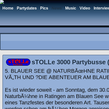
Home
Partydates
Pics
News
Music
Video
Intervie
sTOLLe 3000 Partybusse (T
5. BLAUER SEE @ NATURBÃœHNE RATI
VÃ„TH UND ?DIE ABENTEUER AM BLAU
Es ist wieder soweit - am Sonntag, dem 30.0
NaturbÃ¼hne in Ratingen am Blauen See w
eines Tanzfestes der besonderen Art. Tause
werden schon am frÃ¼hen Morgen anreisen,