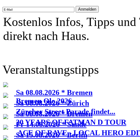
Kostenlos Infos, Tipps und
direkt nach Haus.
Veranstaltungstipps
Sa 08.08.2026 * Bremen
Bremen Ole 2026
Sa 08.08.2026 * Zürich
Zürcher Street Parade findet...
Sa 08.08.2026 * Bremen
30 YEARS OF FATMAN D TOUR
Fr 14.08.2026 * Sande
ACE OF RAVE - LOCAL HERO EDI
Sa 15.08.2026 * Berlin