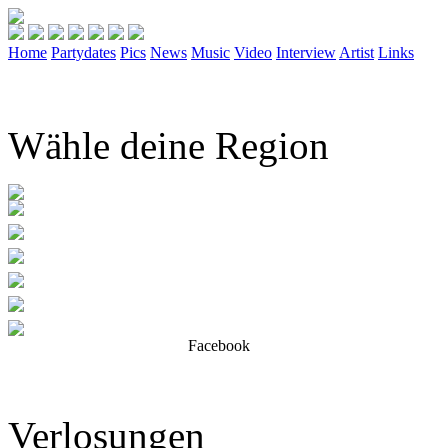
Home
Partydates
Pics
News
Music
Video
Interview
Artist
Links
Wähle deine Region
Facebook
Verlosungen