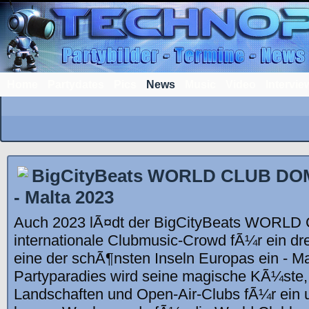
Home
Partydates
Pics
News
Music
Video
Intervie
BigCityBeats WORLD CLUB DOME
- Malta 2023
Auch 2023 lÃ¤dt der BigCityBeats WORL
internationale Clubmusic-Crowd fÃ¼r ein dr
eine der schÃ¶nsten Inseln Europas ein - Mal
Partyparadies wird seine magische KÃ¼ste
Landschaften und Open-Air-Clubs fÃ¼r ein 