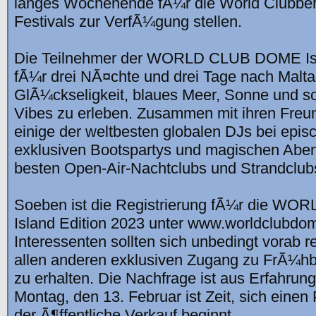
langes Wochenende fÃ¼r die World Clubber 
Festivals zur VerfÃ¼gung stellen.
Die Teilnehmer der WORLD CLUB DOME Isla
fÃ¼r drei NÃ¤chte und drei Tage nach Malta
GlÃ¼ckseligkeit, blaues Meer, Sonne und s
Vibes zu erleben. Zusammen mit ihren Freu
einige der weltbesten globalen DJs bei epis
exklusiven Bootspartys und magischen Abe
besten Open-Air-Nachtclubs und Strandclu
Soeben ist die Registrierung fÃ¼r die 
Island Edition 2023 unter www.worldclubdom
Interessenten sollten sich unbedingt vorab re
allen anderen exklusiven Zugang zu FrÃ¼hb
zu erhalten. Die Nachfrage ist aus Erfahrun
Montag, den 13. Februar ist Zeit, sich einen 
der Ã¶ffentliche Verkauf beginnt.