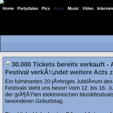
Home
Partydates
Pics
News
Music
Video
Intervie
30.000 Tickets bereits verkauft
Festival verkÃ¼ndet weitere Acts 
Ein fulminantes 20-jÃ¤hriges JubilÃ¤um 
Festivals steht uns bevor! Vom 12. bis 16. Ju
der grÃ¶ÃŸten elektronischen Musikfestival
besonderen Geburtstag.