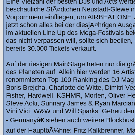
Eine Vielzahl der besten DJs und Acts werde
beschauliche StÃ¤dtchen Neustadt-Glewe i
Vorpommern einfliegen, um AIRBEAT ONE zu
jetzt schon alles bei der diesjÃ¤hrigen Ausga
im aktuellen Line Up des Mega-Festivals b
das nicht verpassen will, sollte sich beeilen,
bereits 30.000 Tickets verkauft.
Auf der riesigen MainStage treten nur die 
des Planeten auf. Allein hier werden 16 Arti
renommierten Top 100 Ranking des DJ Mag
Boris Brejcha, Charlotte de Witte, Dimitri V
Fisher, Hardwell, KSHMR, Morten, Oliver He
Steve Aoki, Sunnary James & Ryan Marcian
Vini Vici, W&W und Will Sparks. Getreu de
- Germanyâ€ stehen auch weitere Blockbus
auf der HauptbÃ¼hne: Fritz Kalkbrenner, Mar