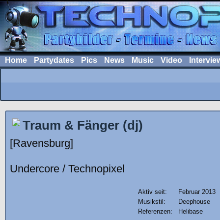
Home
Partydates
Pics
News
Music
Video
Intervie
Traum & Fänger (dj)
[Ravensburg]
Undercore / Technopixel
Aktiv seit:
Februar 2013
Musikstil:
Deephouse
Referenzen:
Helibase