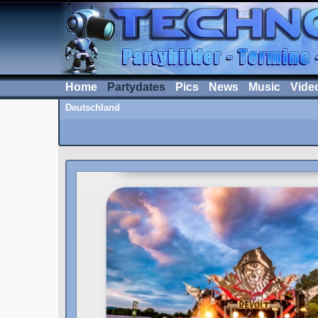
Home
Partydates
Pics
News
Music
Vide
Deutschland