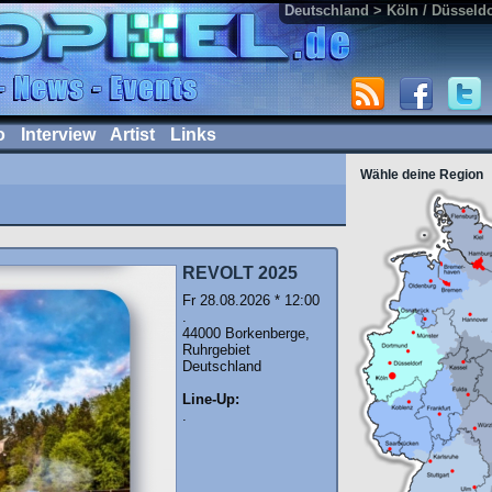
Deutschland > Köln / Düsseldo
o
Interview
Artist
Links
Wähle deine Region
REVOLT 2025
Fr 28.08.2026 * 12:00
.
44000 Borkenberge,
Ruhrgebiet
Deutschland
Line-Up:
.