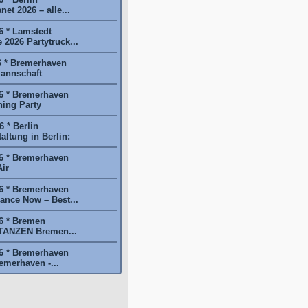
et 2026 – alle...
6 * Lamstedt
2026 Partytruck...
6 * Bremerhaven
annschaft
6 * Bremerhaven
ing Party
 * Berlin
ltung in Berlin:
6 * Bremerhaven
ir
6 * Bremerhaven
nce Now – Best...
6 * Bremen
NZEN Bremen...
6 * Bremerhaven
emerhaven -...