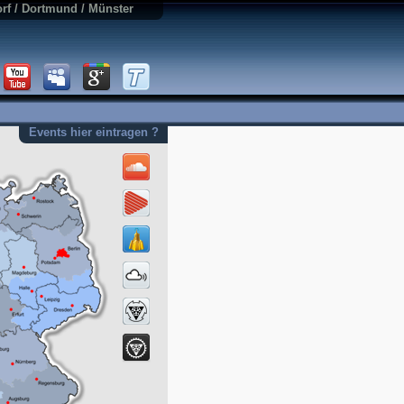
rf / Dortmund / Münster
Events hier eintragen ?