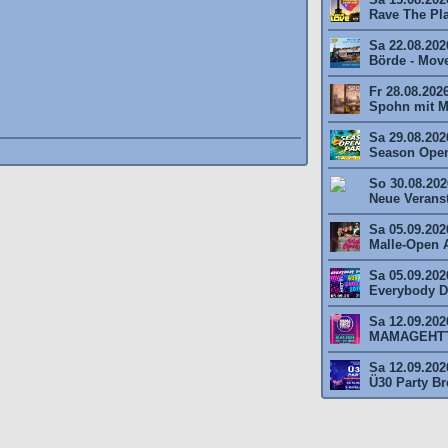
Rave The Plan
Sa 22.08.202
Börde - Move 
Fr 28.08.202
Spohn mit M
Sa 29.08.202
Season Open
So 30.08.2026
Neue Veransta
Sa 05.09.202
Malle-Open A
Sa 05.09.202
Everybody Da
Sa 12.09.202
MAMAGEHTTA
Sa 12.09.202
Ü30 Party Br