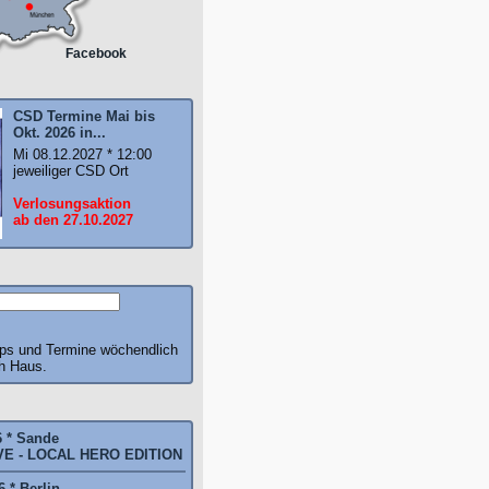
Facebook
CSD Termine Mai bis
Okt. 2026 in...
Mi 08.12.2027 * 12:00
jeweiliger CSD Ort
Verlosungsaktion
ab den 27.10.2027
pps und Termine wöchendlich
ch Haus.
6 * Sande
E - LOCAL HERO EDITION
 * Berlin