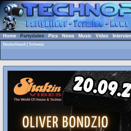
Home
Partydates
Pics
News
Music
Video
Intervie
Deutschland
|
Schweiz