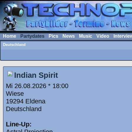
Home
Partydates
Pics
News
Music
Video
Intervie
Deutschland
Indian Spirit
Mi 26.08.2026 * 18:00
Wiese
19294 Eldena
Deutschland
Line-Up:
Astral Projection