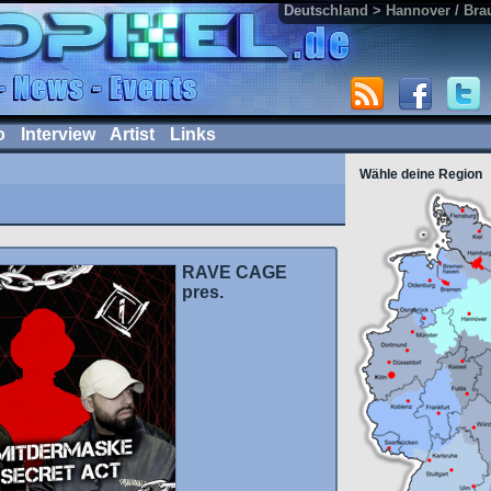
Deutschland > Hannover / Br
o
Interview
Artist
Links
Wähle deine Region
RAVE CAGE
pres.