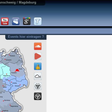
aunschweig / Magdeburg
Events hier eintragen ?