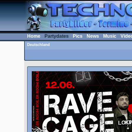
Home
Partydates
Pics
News
Music
Vide
Deutschland