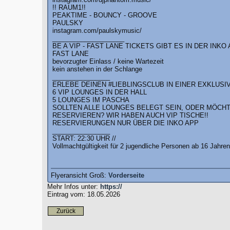
!! RAUM1!!
PEAKTIME - BOUNCY - GROOVE
PAULSKY
instagram.com/paulskymusic/
____________________
BE A VIP - FAST LANE TICKETS GIBT ES IN DER INKO
FAST LANE
bevorzugter Einlass / keine Wartezeit
kein anstehen in der Schlange
________________
ERLEBE DEINEN #LIEBLINGSCLUB IN EINER EXKLUSI
6 VIP LOUNGES IN DER HALL
5 LOUNGES IM PASCHA
SOLLTEN ALLE LOUNGES BELEGT SEIN, ODER MÖCHT
RESERVIEREN? WIR HABEN AUCH VIP TISCHE!!
RESERVIERUNGEN NUR ÜBER DIE INKO APP
________________
START: 22:30 UHR //
Vollmachtgültigkeit für 2 jugendliche Personen ab 16 Jahren
Flyeransicht Groß:
Vorderseite
Mehr Infos unter:
https://
Eintrag vom: 18.05.2026