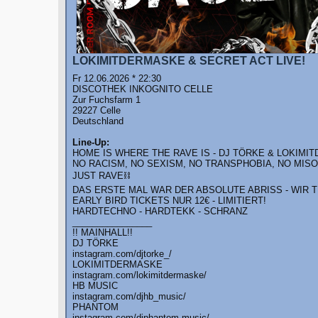
LOKIMITDERMASKE & SECRET ACT LIVE!
Fr 12.06.2026 * 22:30
DISCOTHEK INKOGNITO CELLE
Zur Fuchsfarm 1
29227 Celle
Deutschland
Line-Up:
HOME IS WHERE THE RAVE IS - DJ TÖRKE & LOKIMI
NO RACISM, NO SEXISM, NO TRANSPHOBIA, NO MIS
JUST RAVE⛓
DAS ERSTE MAL WAR DER ABSOLUTE ABRISS - WIR 
EARLY BIRD TICKETS NUR 12€ - LIMITIERT!
HARDTECHNO - HARDTEKK - SCHRANZ
________________
!! MAINHALL!!
DJ TÖRKE
instagram.com/djtorke_/
LOKIMITDERMASKE
instagram.com/lokimitdermaske/
HB MUSIC
instagram.com/djhb_music/
PHANTOM
instagram.com/djphantom.music/