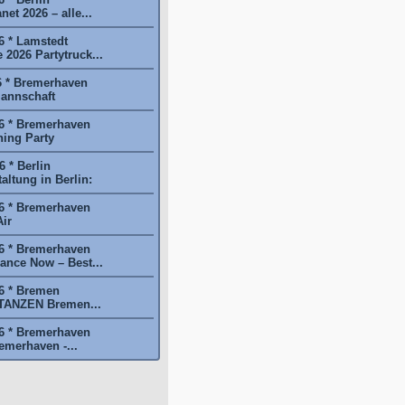
et 2026 – alle...
6 * Lamstedt
2026 Partytruck...
6 * Bremerhaven
annschaft
6 * Bremerhaven
ing Party
 * Berlin
ltung in Berlin:
6 * Bremerhaven
ir
6 * Bremerhaven
nce Now – Best...
6 * Bremen
NZEN Bremen...
6 * Bremerhaven
emerhaven -...