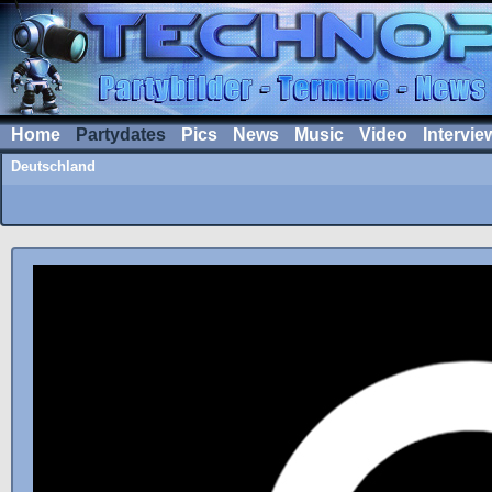
Home
Partydates
Pics
News
Music
Video
Intervie
Deutschland