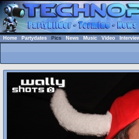
Home
Partydates
Pics
News
Music
Video
Intervie