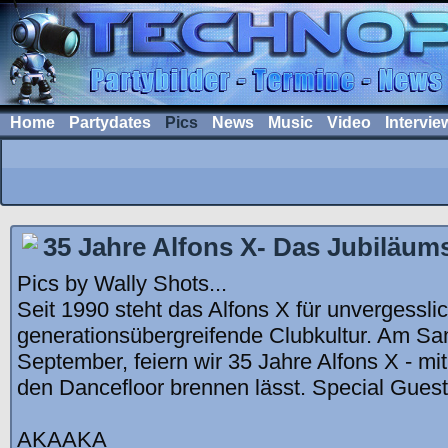
Home
Partydates
Pics
News
Music
Video
Intervie
35 Jahre Alfons X- Das Jubiläum
Pics by Wally Shots...
Seit 1990 steht das Alfons X für unvergessl
generationsübergreifende Clubkultur. Am Sa
September, feiern wir 35 Jahre Alfons X - mi
den Dancefloor brennen lässt. Special Gue
AKAAKA