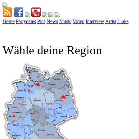
Home
Partydates
Pics
News
Music
Video
Interview
Artist
Links
Wähle deine Region