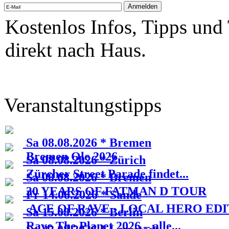
Kostenlos Infos, Tipps und
direkt nach Haus.
Veranstaltungstipps
Sa 08.08.2026 * Bremen
Bremen Ole 2026
Sa 08.08.2026 * Zürich
Zürcher Street Parade findet...
Sa 08.08.2026 * Bremen
30 YEARS OF FATMAN D TOUR
Fr 14.08.2026 * Sande
ACE OF RAVE - LOCAL HERO EDI
Sa 15.08.2026 * Berlin
Rave The Planet 2026 – alle...