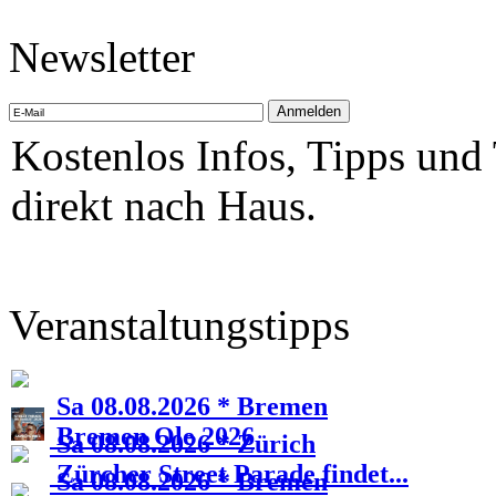
Newsletter
Kostenlos Infos, Tipps und
direkt nach Haus.
Veranstaltungstipps
Sa 08.08.2026 * Bremen
Bremen Ole 2026
Sa 08.08.2026 * Zürich
Zürcher Street Parade findet...
Sa 08.08.2026 * Bremen