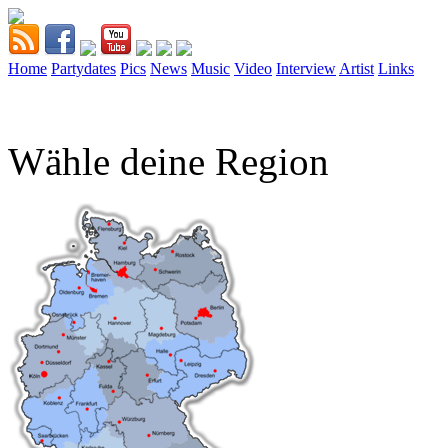
Home
Partydates
Pics
News
Music
Video
Interview
Artist
Links
Wähle deine Region