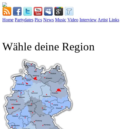
Home
Partydates
Pics
News
Music
Video
Interview
Artist
Links
Wähle deine Region