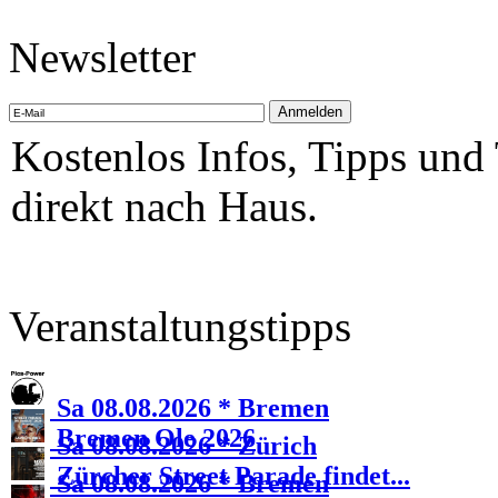
Newsletter
Kostenlos Infos, Tipps und
direkt nach Haus.
Veranstaltungstipps
Sa 08.08.2026 * Bremen
Bremen Ole 2026
Sa 08.08.2026 * Zürich
Zürcher Street Parade findet...
Sa 08.08.2026 * Bremen