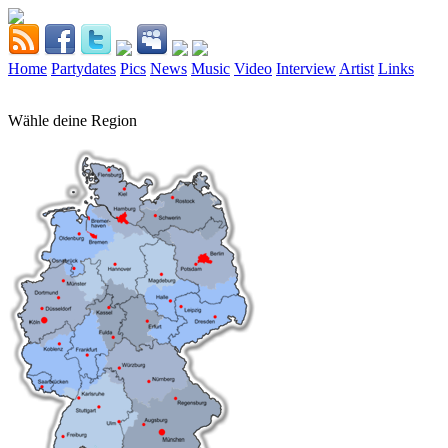
Home
Partydates
Pics
News
Music
Video
Interview
Artist
Links
Wähle deine Region