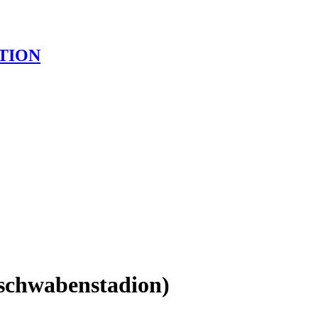
TION
rschwabenstadion)