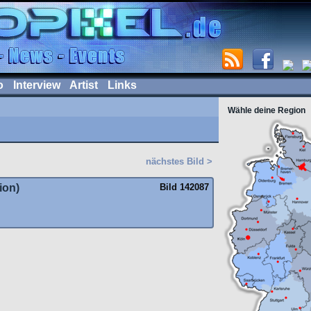
o
Interview
Artist
Links
Wähle deine Region
nächstes Bild >
ion)
Bild 142087