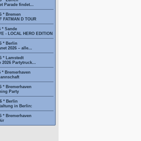
t Parade findet...
6 * Bremen
F FATMAN D TOUR
6 * Sande
E - LOCAL HERO EDITION
 * Berlin
et 2026 – alle...
6 * Lamstedt
2026 Partytruck...
6 * Bremerhaven
annschaft
6 * Bremerhaven
ing Party
 * Berlin
ltung in Berlin:
6 * Bremerhaven
ir