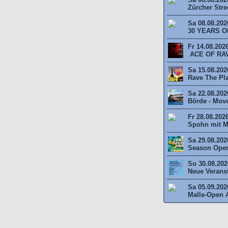
Zürcher Stree
Sa 08.08.202
30 YEARS O
Fr 14.08.202
ACE OF RAV
Sa 15.08.2026
Rave The Plan
Sa 22.08.202
Börde - Move 
Fr 28.08.202
Spohn mit M
Sa 29.08.202
Season Open
So 30.08.2026
Neue Veransta
Sa 05.09.202
Malle-Open A