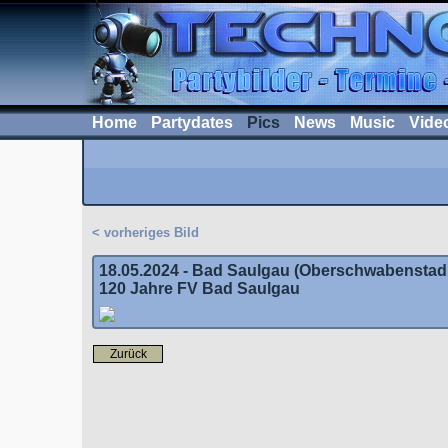
Home
Partydates
Pics
News
Music
Vide
< vorheriges Bild
18.05.2024 - Bad Saulgau (Oberschwabenstad
120 Jahre FV Bad Saulgau