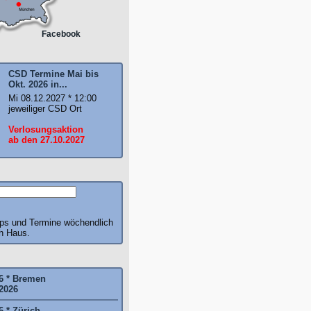
Facebook
CSD Termine Mai bis
Okt. 2026 in...
Mi 08.12.2027 * 12:00
jeweiliger CSD Ort
Verlosungsaktion
ab den 27.10.2027
pps und Termine wöchendlich
ch Haus.
6 * Bremen
2026
6 * Zürich