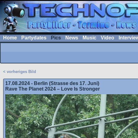
Home
Partydates
Pics
News
Music
Video
Intervie
< vorheriges Bild
17.08.2024 - Berlin (Strasse des 17. Juni)
Rave The Planet 2024 – Love Is Stronger