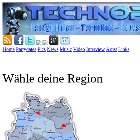
Home
Partydates
Pics
News
Music
Video
Interview
Artist
Links
Wähle deine Region