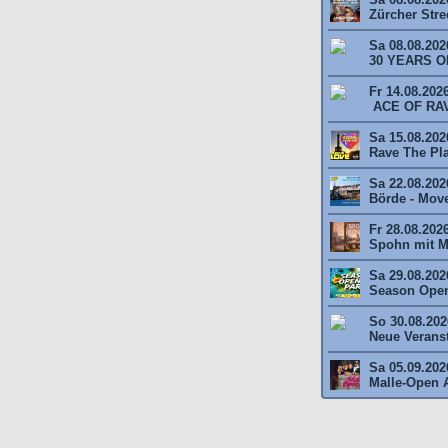
Zürcher Stree
Sa 08.08.202
30 YEARS O
Fr 14.08.202
ACE OF RAV
Sa 15.08.2026
Rave The Plan
Sa 22.08.202
Börde - Move 
Fr 28.08.202
Spohn mit M
Sa 29.08.202
Season Open
So 30.08.2026
Neue Veransta
Sa 05.09.202
Malle-Open A