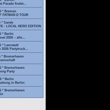
t Parade findet...
6 * Bremen
F FATMAN D TOUR
6 * Sande
E - LOCAL HERO EDITION
 * Berlin
et 2026 – alle...
6 * Lamstedt
2026 Partytruck...
6 * Bremerhaven
annschaft
6 * Bremerhaven
ing Party
 * Berlin
ltung in Berlin:
6 * Bremerhaven
ir