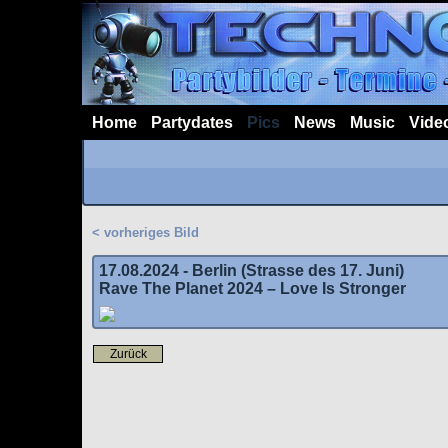
Home
Partydates
Pics
News
Music
Vide
< vorheriges Bild
17.08.2024 - Berlin (Strasse des 17. Juni)
Rave The Planet 2024 – Love Is Stronger