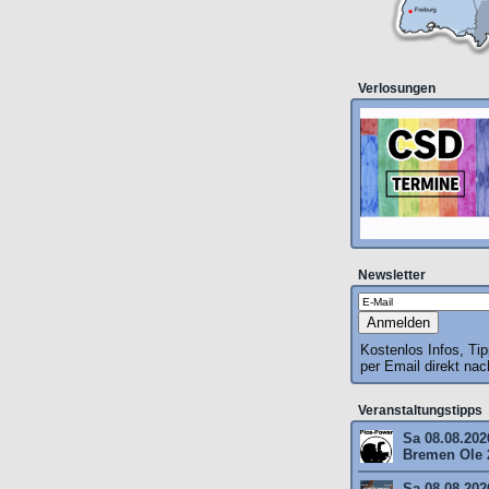
Verlosungen
Newsletter
Kostenlos Infos, Ti
per Email direkt na
Veranstaltungstipps
Sa 08.08.202
Bremen Ole 
Sa 08.08.202