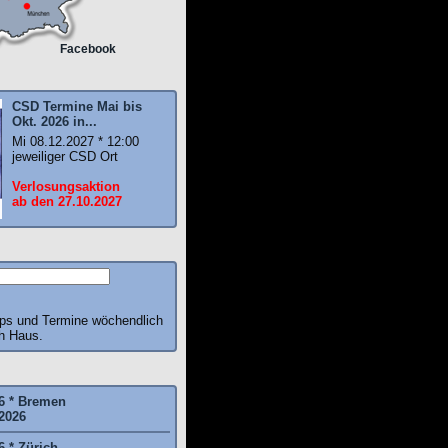
Facebook
CSD Termine Mai bis
Okt. 2026 in...
Mi 08.12.2027 * 12:00
jeweiliger CSD Ort
Verlosungsaktion
ab den 27.10.2027
pps und Termine wöchendlich
ch Haus.
6 * Bremen
2026
6 * Zürich