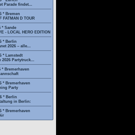
t Parade findet...
6 * Bremen
F FATMAN D TOUR
6 * Sande
E - LOCAL HERO EDITION
 * Berlin
et 2026 – alle...
6 * Lamstedt
2026 Partytruck...
6 * Bremerhaven
annschaft
6 * Bremerhaven
ing Party
 * Berlin
ltung in Berlin:
6 * Bremerhaven
ir