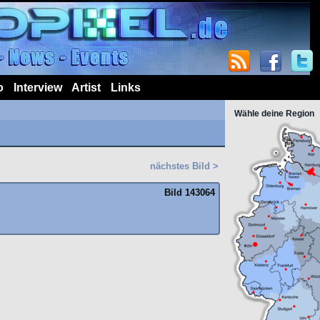
o
Interview
Artist
Links
Wähle deine Region
nächstes Bild >
Bild 143064