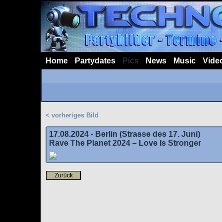
Home
Partydates
Pics
News
Music
Vide
< vorheriges Bild
17.08.2024 - Berlin (Strasse des 17. Juni)
Rave The Planet 2024 – Love Is Stronger