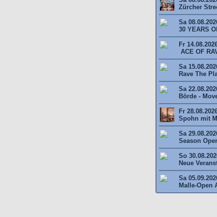
Zürcher Stree
Sa 08.08.202
30 YEARS O
Fr 14.08.202
ACE OF RAV
Sa 15.08.2026
Rave The Plan
Sa 22.08.202
Börde - Move 
Fr 28.08.202
Spohn mit M
Sa 29.08.202
Season Open
So 30.08.2026
Neue Veransta
Sa 05.09.202
Malle-Open A