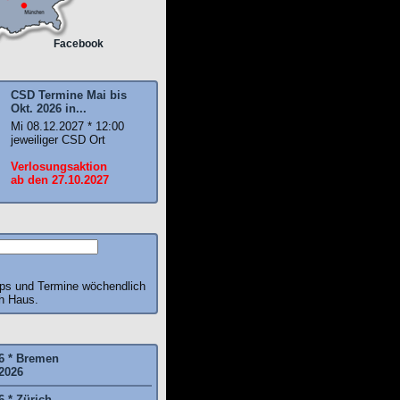
Facebook
CSD Termine Mai bis
Okt. 2026 in...
Mi 08.12.2027 * 12:00
jeweiliger CSD Ort
Verlosungsaktion
ab den 27.10.2027
pps und Termine wöchendlich
ch Haus.
6 * Bremen
2026
6 * Zürich