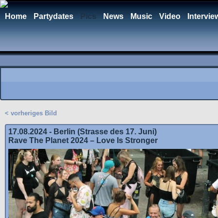
Home
Partydates
Pics
News
Music
Video
Intervie
< vorheriges Bild
17.08.2024 - Berlin (Strasse des 17. Juni)
Rave The Planet 2024 – Love Is Stronger