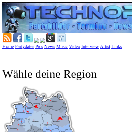
Home
Partydates
Pics
News
Music
Video
Interview
Artist
Links
Wähle deine Region