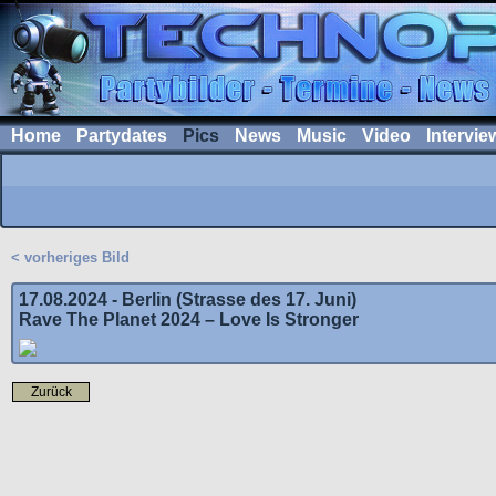
Home
Partydates
Pics
News
Music
Video
Intervie
< vorheriges Bild
17.08.2024 - Berlin (Strasse des 17. Juni)
Rave The Planet 2024 – Love Is Stronger