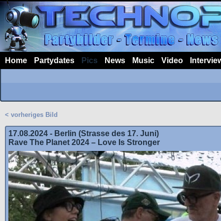
Home
Partydates
Pics
News
Music
Video
Intervie
< vorheriges Bild
17.08.2024 - Berlin (Strasse des 17. Juni)
Rave The Planet 2024 – Love Is Stronger