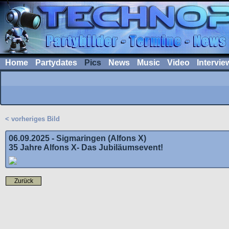
Home
Partydates
Pics
News
Music
Video
Intervie
< vorheriges Bild
06.09.2025 - Sigmaringen (Alfons X)
35 Jahre Alfons X- Das Jubiläumsevent!