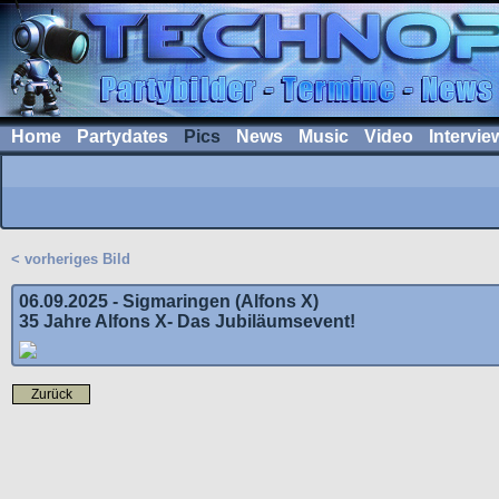
Home
Partydates
Pics
News
Music
Video
Intervie
< vorheriges Bild
06.09.2025 - Sigmaringen (Alfons X)
35 Jahre Alfons X- Das Jubiläumsevent!