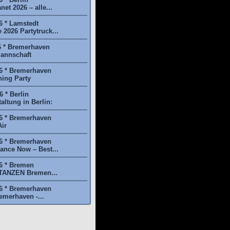
et 2026 – alle...
6 * Lamstedt
2026 Partytruck...
6 * Bremerhaven
annschaft
6 * Bremerhaven
ing Party
 * Berlin
ltung in Berlin:
6 * Bremerhaven
ir
6 * Bremerhaven
nce Now – Best...
6 * Bremen
NZEN Bremen...
6 * Bremerhaven
emerhaven -...