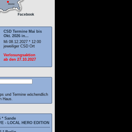
Facebook
CSD Termine Mai bis
Okt. 2026 in...
Mi 08.12.2027 * 12:00
jeweiliger CSD Ort
Verlosungsaktion
ab den 27.10.2027
pps und Termine wöchendlich
ch Haus.
6 * Sande
E - LOCAL HERO EDITION
 * Berlin