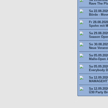
Rave The Plan
Sa 22.08.202
Börde - Move 
Fr 28.08.202
Spohn mit M
Sa 29.08.202
Season Open
So 30.08.2026
Neue Veransta
Sa 05.09.202
Malle-Open A
Sa 05.09.202
Everybody Da
Sa 12.09.202
MAMAGEHTTA
Sa 12.09.202
Ü30 Party Br