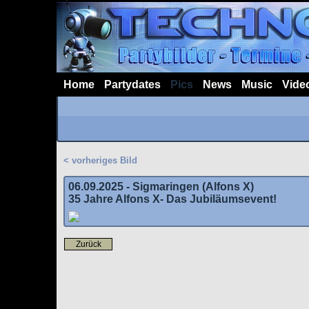
Home
Partydates
Pics
News
Music
Vide
< vorheriges Bild
06.09.2025 - Sigmaringen (Alfons X)
35 Jahre Alfons X- Das Jubiläumsevent!