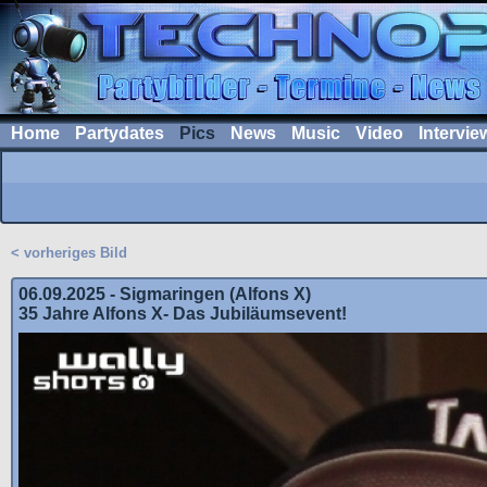
Home
Partydates
Pics
News
Music
Video
Intervie
< vorheriges Bild
06.09.2025 - Sigmaringen (Alfons X)
35 Jahre Alfons X- Das Jubiläumsevent!