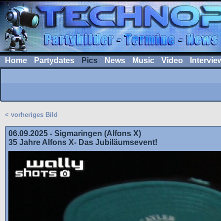
Home
Partydates
Pics
News
Music
Video
Intervie
< vorheriges Bild
06.09.2025 - Sigmaringen (Alfons X)
35 Jahre Alfons X- Das Jubiläumsevent!