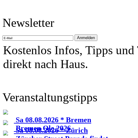
Newsletter
Kostenlos Infos, Tipps und
direkt nach Haus.
Veranstaltungstipps
Sa 08.08.2026 * Bremen
Bremen Ole 2026
Sa 08.08.2026 * Zürich