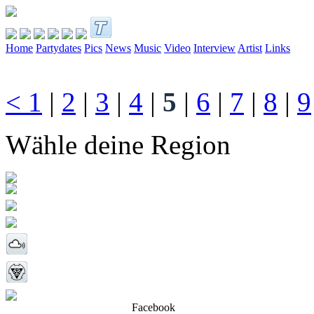
Home
Partydates
Pics
News
Music
Video
Interview
Artist
Links
<
1
|
2
|
3
|
4
|
5
|
6
|
7
|
8
|
9
Wähle deine Region
Facebook