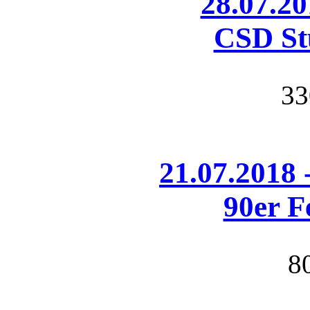
28.07.20
CSD St
33
21.07.2018 
90er F
8