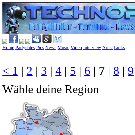
Home
Partydates
Pics
News
Music
Video
Interview
Artist
Links
<
1
|
2
|
3
|
4
|
5
|
6
|
7
|
8
|
9
Wähle deine Region