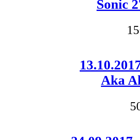
Sonic 2
15
13.10.201
Aka A
5