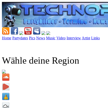
Home
Partydates
Pics
News
Music
Video
Interview
Artist
Links
Wähle deine Region