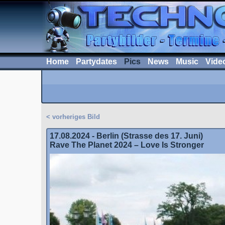
Home
Partydates
Pics
News
Music
Vide
< vorheriges Bild
17.08.2024 - Berlin (Strasse des 17. Juni)
Rave The Planet 2024 – Love Is Stronger