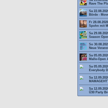
Rave The Plan
Sa 22.08.202
Börde - Move 
Fr 28.08.202
Spohn mit M
Sa 29.08.202
Season Open
So 30.08.2026
Neue Veransta
Sa 05.09.202
Malle-Open A
Sa 05.09.202
Everybody Da
Sa 12.09.202
MAMAGEHTTA
Sa 12.09.202
Ü30 Party Br