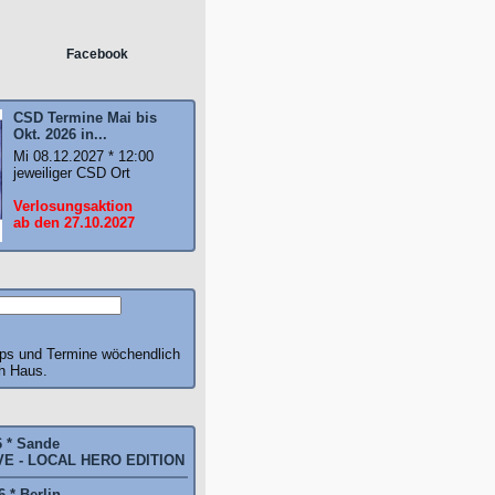
Facebook
CSD Termine Mai bis
Okt. 2026 in...
Mi 08.12.2027 * 12:00
jeweiliger CSD Ort
Verlosungsaktion
ab den 27.10.2027
pps und Termine wöchendlich
ch Haus.
6 * Sande
E - LOCAL HERO EDITION
 * Berlin