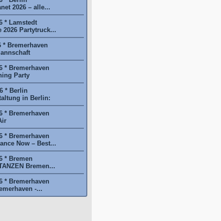
et 2026 – alle...
6 * Lamstedt
2026 Partytruck...
6 * Bremerhaven
annschaft
6 * Bremerhaven
ing Party
 * Berlin
ltung in Berlin:
6 * Bremerhaven
ir
6 * Bremerhaven
nce Now – Best...
6 * Bremen
NZEN Bremen...
6 * Bremerhaven
emerhaven -...