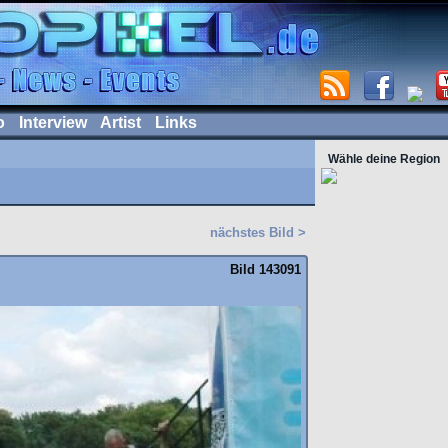
o
Interview
Artist
Links
Wähle deine Region
nächstes Bild >
Bild 143091