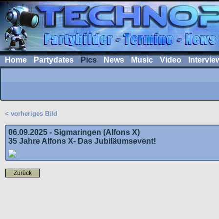
Home
Partydates
Pics
News
Music
Video
Intervie
< vorheriges Bild
06.09.2025 - Sigmaringen (Alfons X)
35 Jahre Alfons X- Das Jubiläumsevent!