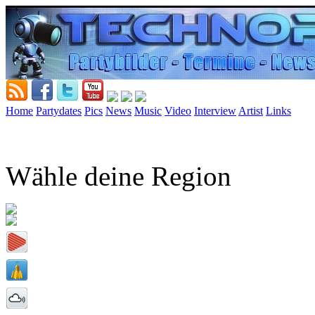
Home
Partydates
Pics
News
Music
Video
Interview
Artist
Links
Wähle deine Region