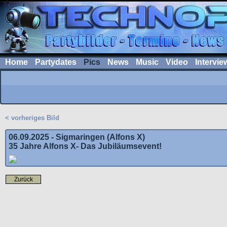
Home
Partydates
Pics
News
Music
Video
Intervie
< vorheriges Bild
06.09.2025 - Sigmaringen (Alfons X)
35 Jahre Alfons X- Das Jubiläumsevent!