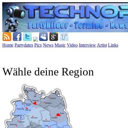
Home
Partydates
Pics
News
Music
Video
Interview
Artist
Links
Wähle deine Region