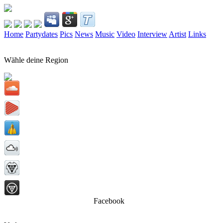
Home
Partydates
Pics
News
Music
Video
Interview
Artist
Links
Wähle deine Region
Facebook