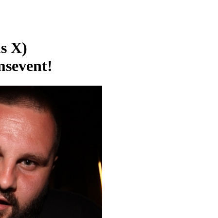
s X)
msevent!